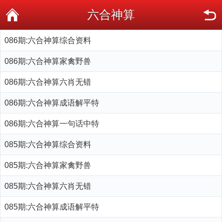
六合神算
086期:六合神算综合资料
086期:六合神算家禽野兽
086期:六合神算六肖无错
086期:六合神算成语解平特
086期:六合神算一句话中特
085期:六合神算综合资料
085期:六合神算家禽野兽
085期:六合神算六肖无错
085期:六合神算成语解平特