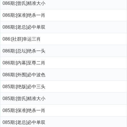
086期:[曾氏]精准大小
086期:[保准]绝杀一肖
086期:[老总]必中单双
086:[社群]幸运三肖
086期:[总坛]绝杀一头
086期:[内幕]至尊二肖
086期:[外围]必中波色
085期:[绝版]必中三头
085期:[曾氏]精准大小
085期:[保准]绝杀一肖
085期:[老总]必中单双