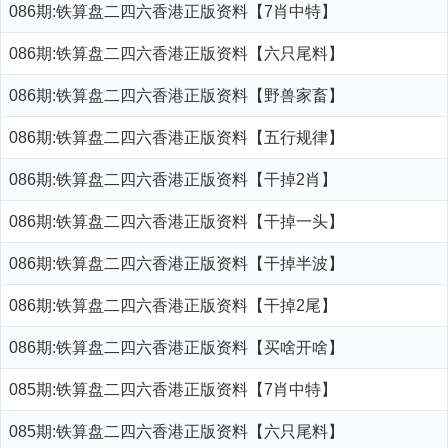
086期:铁算盘二四六香港正版资料【7肖中特】
086期:铁算盘二四六香港正版资料【六只尾料】
086期:铁算盘二四六香港正版资料【野兽家畜】
086期:铁算盘二四六香港正版资料【五行规律】
086期:铁算盘二四六香港正版资料【干掉2肖】
086期:铁算盘二四六香港正版资料【干掉一头】
086期:铁算盘二四六香港正版资料【干掉半波】
086期:铁算盘二四六香港正版资料【干掉2尾】
086期:铁算盘二四六香港正版资料【买啥开啥】
085期:铁算盘二四六香港正版资料【7肖中特】
085期:铁算盘二四六香港正版资料【六只尾料】