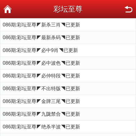
彩坛至尊
086期:彩坛至尊◤新杀三肖◥已更新
086期:彩坛至尊◤最新杀码◥已更新
086期:彩坛至尊◤必中9肖◥已更新
086期:彩坛至尊◤必中波色◥已更新
086期:彩坛至尊◤必仲特段◥已更新
086期:彩坛至尊◤不出特版◥已更新
086期:彩坛至尊◤金牌三尾◥已更新
086期:彩坛至尊◤九陇禁合◥已更新
086期:彩坛至尊◤绝杀半波◥已更新