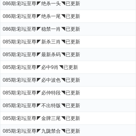
086期:彩坛至尊◤绝杀一头◥已更新
086期:彩坛至尊◤绝杀一尾◥已更新
086期:彩坛至尊◤稳禁一肖◥已更新
085期:彩坛至尊◤新杀三肖◥已更新
085期:彩坛至尊◤最新杀码◥已更新
085期:彩坛至尊◤必中9肖◥已更新
085期:彩坛至尊◤必中波色◥已更新
085期:彩坛至尊◤必仲特段◥已更新
085期:彩坛至尊◤不出特版◥已更新
085期:彩坛至尊◤金牌三尾◥已更新
085期:彩坛至尊◤九陇禁合◥已更新