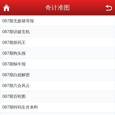
奇计准图
087期无敌猪哥报
087期识破玄机
087期抓码王
087期狗头报
087期蜗牛报
087期白姐解密
087期六合风云
087期百蛇图
087期特码生肖来料